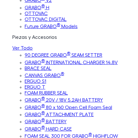
GRABO
V2
®
GRABO
H
OTTOVAC
OTTOVAC DIGITAL
®
Future GRABO
Models
Piezas y Accesorios
Ver Todo
®
90 DEGREE GRABO
SEAM SETTER
®
GRABO
INTERNATIONAL CHARGER 14.8V
BRACE SEAL
®
CANVAS GRABO
ERGUO S1
ERGUO T
FOAM RUBBER SEAL
®
GRABO
20V / 18V 5.2AH BATTERY
®
GRABO
80 x 160 Open Cell Foam Seal
®
GRABO
ATTACHMENT PLATE
®
GRABO
BATTERY
®
GRABO
HARD CASE
®
FOAM SEAL 300 FOR GRABO
HIGHFLOW