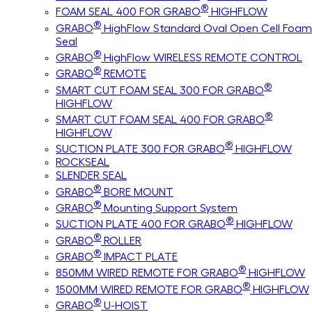
®
FOAM SEAL 400 FOR GRABO
HIGHFLOW
®
GRABO
HighFlow Standard Oval Open Cell Foam
Seal
®
GRABO
HighFlow WIRELESS REMOTE CONTROL
®
GRABO
REMOTE
®
SMART CUT FOAM SEAL 300 FOR GRABO
HIGHFLOW
®
SMART CUT FOAM SEAL 400 FOR GRABO
HIGHFLOW
®
SUCTION PLATE 300 FOR GRABO
HIGHFLOW
ROCKSEAL
SLENDER SEAL
®
GRABO
BORE MOUNT
®
GRABO
Mounting Support System
®
SUCTION PLATE 400 FOR GRABO
HIGHFLOW
®
GRABO
ROLLER
®
GRABO
IMPACT PLATE
®
850MM WIRED REMOTE FOR GRABO
HIGHFLOW
®
1500MM WIRED REMOTE FOR GRABO
HIGHFLOW
®
GRABO
U-HOIST