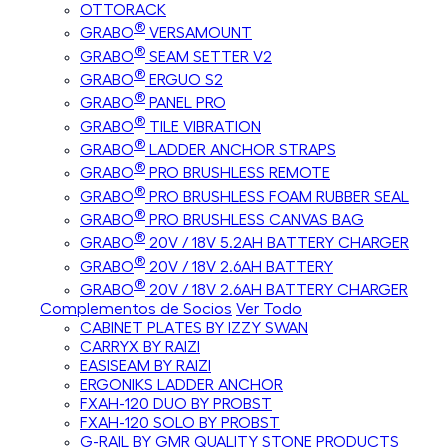
OTTORACK
®
GRABO
VERSAMOUNT
®
GRABO
SEAM SETTER V2
®
GRABO
ERGUO S2
®
GRABO
PANEL PRO
®
GRABO
TILE VIBRATION
®
GRABO
LADDER ANCHOR STRAPS
®
GRABO
PRO BRUSHLESS REMOTE
®
GRABO
PRO BRUSHLESS FOAM RUBBER SEAL
®
GRABO
PRO BRUSHLESS CANVAS BAG
®
GRABO
20V / 18V 5.2AH BATTERY CHARGER
®
GRABO
20V / 18V 2.6AH BATTERY
®
GRABO
20V / 18V 2.6AH BATTERY CHARGER
Complementos de Socios
Ver Todo
CABINET PLATES BY IZZY SWAN
CARRYX BY RAIZI
EASISEAM BY RAIZI
ERGONIKS LADDER ANCHOR
FXAH-120 DUO BY PROBST
FXAH-120 SOLO BY PROBST
G-RAIL BY GMR QUALITY STONE PRODUCTS