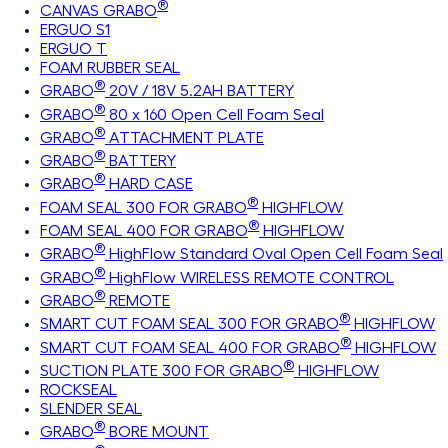
®
CANVAS GRABO
ERGUO S1
ERGUO T
FOAM RUBBER SEAL
®
GRABO
20V / 18V 5.2AH BATTERY
®
GRABO
80 x 160 Open Cell Foam Seal
®
GRABO
ATTACHMENT PLATE
®
GRABO
BATTERY
®
GRABO
HARD CASE
®
FOAM SEAL 300 FOR GRABO
HIGHFLOW
®
FOAM SEAL 400 FOR GRABO
HIGHFLOW
®
GRABO
HighFlow Standard Oval Open Cell Foam Seal
®
GRABO
HighFlow WIRELESS REMOTE CONTROL
®
GRABO
REMOTE
®
SMART CUT FOAM SEAL 300 FOR GRABO
HIGHFLOW
®
SMART CUT FOAM SEAL 400 FOR GRABO
HIGHFLOW
®
SUCTION PLATE 300 FOR GRABO
HIGHFLOW
ROCKSEAL
SLENDER SEAL
®
GRABO
BORE MOUNT