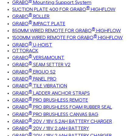
®
GRABO
Mounting Support System
®
SUCTION PLATE 400 FOR GRABO
HIGHFLOW
®
GRABO
ROLLER
®
GRABO
IMPACT PLATE
®
850MM WIRED REMOTE FOR GRABO
HIGHFLOW
®
1500MM WIRED REMOTE FOR GRABO
HIGHFLOW
®
GRABO
U-HOIST
OTTORACK
®
GRABO
VERSAMOUNT
®
GRABO
SEAM SETTER V2
®
GRABO
ERGUO S2
®
GRABO
PANEL PRO
®
GRABO
TILE VIBRATION
®
GRABO
LADDER ANCHOR STRAPS
®
GRABO
PRO BRUSHLESS REMOTE
®
GRABO
PRO BRUSHLESS FOAM RUBBER SEAL
®
GRABO
PRO BRUSHLESS CANVAS BAG
®
GRABO
20V / 18V 5.2AH BATTERY CHARGER
®
GRABO
20V / 18V 2.6AH BATTERY
®
GRABO
20V / 18V 2.6AH BATTERY CHARGER