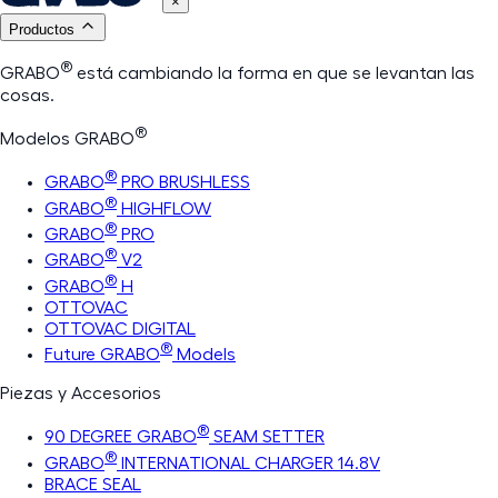
×
Productos
®
GRABO
está cambiando la forma en que se levantan las
cosas.
®
Modelos GRABO
®
GRABO
PRO BRUSHLESS
®
GRABO
HIGHFLOW
®
GRABO
PRO
®
GRABO
V2
®
GRABO
H
OTTOVAC
OTTOVAC DIGITAL
®
Future GRABO
Models
Piezas y Accesorios
®
90 DEGREE GRABO
SEAM SETTER
®
GRABO
INTERNATIONAL CHARGER 14.8V
BRACE SEAL