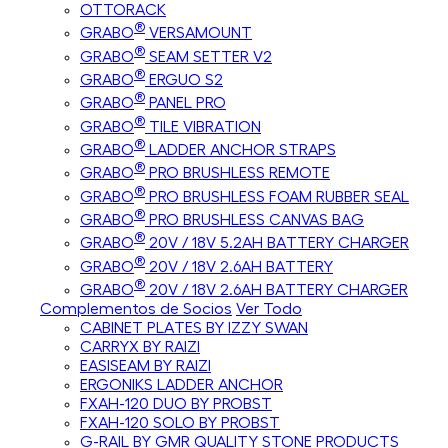
OTTORACK
®
GRABO
VERSAMOUNT
®
GRABO
SEAM SETTER V2
®
GRABO
ERGUO S2
®
GRABO
PANEL PRO
®
GRABO
TILE VIBRATION
®
GRABO
LADDER ANCHOR STRAPS
®
GRABO
PRO BRUSHLESS REMOTE
®
GRABO
PRO BRUSHLESS FOAM RUBBER SEAL
®
GRABO
PRO BRUSHLESS CANVAS BAG
®
GRABO
20V / 18V 5.2AH BATTERY CHARGER
®
GRABO
20V / 18V 2.6AH BATTERY
®
GRABO
20V / 18V 2.6AH BATTERY CHARGER
Complementos de Socios
Ver Todo
CABINET PLATES BY IZZY SWAN
CARRYX BY RAIZI
EASISEAM BY RAIZI
ERGONIKS LADDER ANCHOR
FXAH-120 DUO BY PROBST
FXAH-120 SOLO BY PROBST
G-RAIL BY GMR QUALITY STONE PRODUCTS