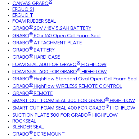
®
CANVAS GRABO
ERGUO S1
ERGUO T
FOAM RUBBER SEAL
®
GRABO
20V / 18V 5.2AH BATTERY
®
GRABO
80 x 160 Open Cell Foam Seal
®
GRABO
ATTACHMENT PLATE
®
GRABO
BATTERY
®
GRABO
HARD CASE
®
FOAM SEAL 300 FOR GRABO
HIGHFLOW
®
FOAM SEAL 400 FOR GRABO
HIGHFLOW
®
GRABO
HighFlow Standard Oval Open Cell Foam Seal
®
GRABO
HighFlow WIRELESS REMOTE CONTROL
®
GRABO
REMOTE
®
SMART CUT FOAM SEAL 300 FOR GRABO
HIGHFLOW
®
SMART CUT FOAM SEAL 400 FOR GRABO
HIGHFLOW
®
SUCTION PLATE 300 FOR GRABO
HIGHFLOW
ROCKSEAL
SLENDER SEAL
®
GRABO
BORE MOUNT