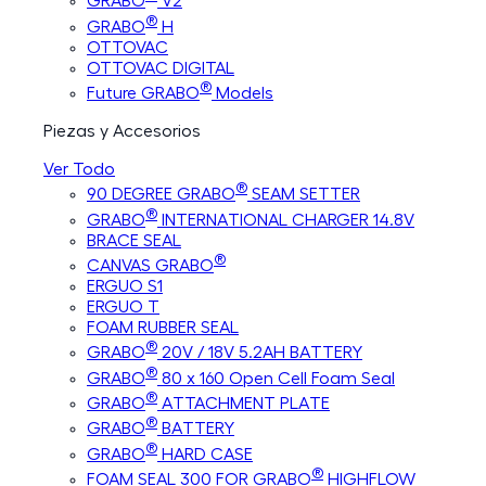
GRABO
V2
®
GRABO
H
OTTOVAC
OTTOVAC DIGITAL
®
Future GRABO
Models
Piezas y Accesorios
Ver Todo
®
90 DEGREE GRABO
SEAM SETTER
®
GRABO
INTERNATIONAL CHARGER 14.8V
BRACE SEAL
®
CANVAS GRABO
ERGUO S1
ERGUO T
FOAM RUBBER SEAL
®
GRABO
20V / 18V 5.2AH BATTERY
®
GRABO
80 x 160 Open Cell Foam Seal
®
GRABO
ATTACHMENT PLATE
®
GRABO
BATTERY
®
GRABO
HARD CASE
®
FOAM SEAL 300 FOR GRABO
HIGHFLOW