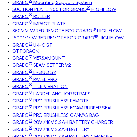
®
GRABO
Mounting Support System
®
SUCTION PLATE 400 FOR GRABO
HIGHFLOW
®
GRABO
ROLLER
®
GRABO
IMPACT PLATE
®
850MM WIRED REMOTE FOR GRABO
HIGHFLOW
®
1500MM WIRED REMOTE FOR GRABO
HIGHFLOW
®
GRABO
U-HOIST
OTTORACK
®
GRABO
VERSAMOUNT
®
GRABO
SEAM SETTER V2
®
GRABO
ERGUO S2
®
GRABO
PANEL PRO
®
GRABO
TILE VIBRATION
®
GRABO
LADDER ANCHOR STRAPS
®
GRABO
PRO BRUSHLESS REMOTE
®
GRABO
PRO BRUSHLESS FOAM RUBBER SEAL
®
GRABO
PRO BRUSHLESS CANVAS BAG
®
GRABO
20V / 18V 5.2AH BATTERY CHARGER
®
GRABO
20V / 18V 2.6AH BATTERY
®
GRABO
20V / 18V 2.6AH BATTERY CHARGER