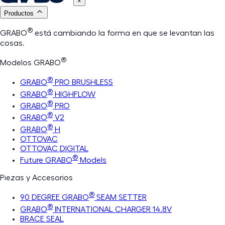
×
Productos
®
GRABO
está cambiando la forma en que se levantan las
cosas.
®
Modelos GRABO
®
GRABO
PRO BRUSHLESS
®
GRABO
HIGHFLOW
®
GRABO
PRO
®
GRABO
V2
®
GRABO
H
OTTOVAC
OTTOVAC DIGITAL
®
Future GRABO
Models
Piezas y Accesorios
®
90 DEGREE GRABO
SEAM SETTER
®
GRABO
INTERNATIONAL CHARGER 14.8V
BRACE SEAL