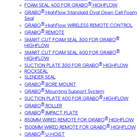
®
FOAM SEAL 400 FOR GRABO
HIGHFLOW
®
GRABO
HighFlow Standard Oval Open Cell Foam
Seal
®
GRABO
HighFlow WIRELESS REMOTE CONTROL
®
GRABO
REMOTE
®
SMART CUT FOAM SEAL 300 FOR GRABO
HIGHFLOW
®
SMART CUT FOAM SEAL 400 FOR GRABO
HIGHFLOW
®
SUCTION PLATE 300 FOR GRABO
HIGHFLOW
ROCKSEAL
SLENDER SEAL
®
GRABO
BORE MOUNT
®
GRABO
Mounting Support System
®
SUCTION PLATE 400 FOR GRABO
HIGHFLOW
®
GRABO
ROLLER
®
GRABO
IMPACT PLATE
®
850MM WIRED REMOTE FOR GRABO
HIGHFLOW
®
1500MM WIRED REMOTE FOR GRABO
HIGHFLOW
®
GRABO
U-HOIST