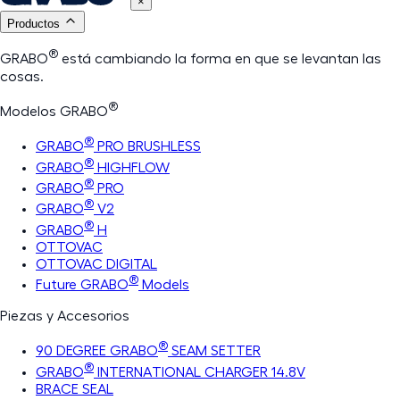
×
Productos
®
GRABO
está cambiando la forma en que se levantan las
cosas.
®
Modelos GRABO
®
GRABO
PRO BRUSHLESS
®
GRABO
HIGHFLOW
®
GRABO
PRO
®
GRABO
V2
®
GRABO
H
OTTOVAC
OTTOVAC DIGITAL
®
Future GRABO
Models
Piezas y Accesorios
®
90 DEGREE GRABO
SEAM SETTER
®
GRABO
INTERNATIONAL CHARGER 14.8V
BRACE SEAL