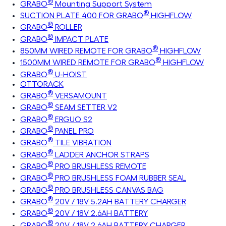
®
GRABO
Mounting Support System
®
SUCTION PLATE 400 FOR GRABO
HIGHFLOW
®
GRABO
ROLLER
®
GRABO
IMPACT PLATE
®
850MM WIRED REMOTE FOR GRABO
HIGHFLOW
®
1500MM WIRED REMOTE FOR GRABO
HIGHFLOW
®
GRABO
U-HOIST
OTTORACK
®
GRABO
VERSAMOUNT
®
GRABO
SEAM SETTER V2
®
GRABO
ERGUO S2
®
GRABO
PANEL PRO
®
GRABO
TILE VIBRATION
®
GRABO
LADDER ANCHOR STRAPS
®
GRABO
PRO BRUSHLESS REMOTE
®
GRABO
PRO BRUSHLESS FOAM RUBBER SEAL
®
GRABO
PRO BRUSHLESS CANVAS BAG
®
GRABO
20V / 18V 5.2AH BATTERY CHARGER
®
GRABO
20V / 18V 2.6AH BATTERY
®
GRABO
20V / 18V 2.6AH BATTERY CHARGER