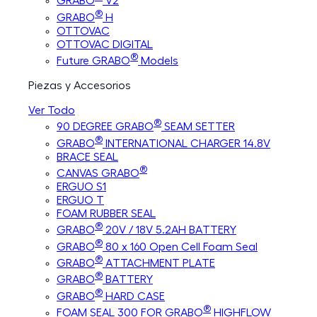
GRABO
V2
®
GRABO
H
OTTOVAC
OTTOVAC DIGITAL
®
Future GRABO
Models
Piezas y Accesorios
Ver Todo
®
90 DEGREE GRABO
SEAM SETTER
®
GRABO
INTERNATIONAL CHARGER 14.8V
BRACE SEAL
®
CANVAS GRABO
ERGUO S1
ERGUO T
FOAM RUBBER SEAL
®
GRABO
20V / 18V 5.2AH BATTERY
®
GRABO
80 x 160 Open Cell Foam Seal
®
GRABO
ATTACHMENT PLATE
®
GRABO
BATTERY
®
GRABO
HARD CASE
®
FOAM SEAL 300 FOR GRABO
HIGHFLOW