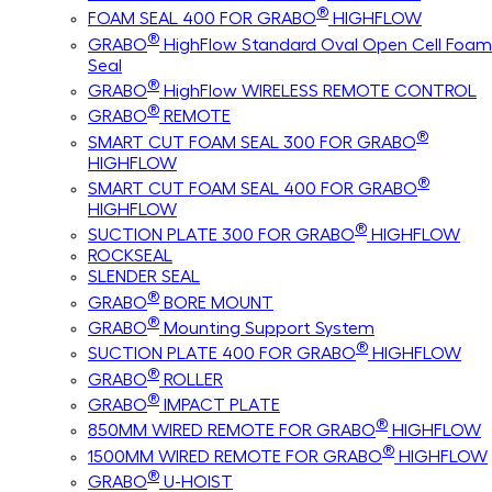
®
FOAM SEAL 400 FOR GRABO
HIGHFLOW
®
GRABO
HighFlow Standard Oval Open Cell Foam
Seal
®
GRABO
HighFlow WIRELESS REMOTE CONTROL
®
GRABO
REMOTE
®
SMART CUT FOAM SEAL 300 FOR GRABO
HIGHFLOW
®
SMART CUT FOAM SEAL 400 FOR GRABO
HIGHFLOW
®
SUCTION PLATE 300 FOR GRABO
HIGHFLOW
ROCKSEAL
SLENDER SEAL
®
GRABO
BORE MOUNT
®
GRABO
Mounting Support System
®
SUCTION PLATE 400 FOR GRABO
HIGHFLOW
®
GRABO
ROLLER
®
GRABO
IMPACT PLATE
®
850MM WIRED REMOTE FOR GRABO
HIGHFLOW
®
1500MM WIRED REMOTE FOR GRABO
HIGHFLOW
®
GRABO
U-HOIST