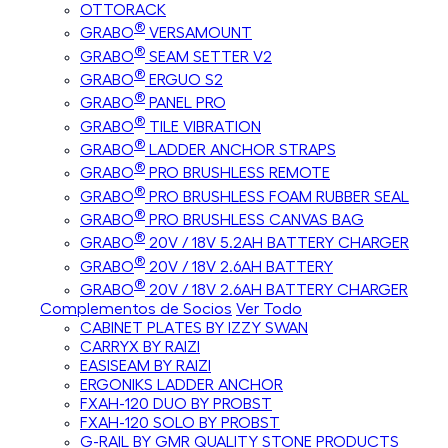
OTTORACK
®
GRABO
VERSAMOUNT
®
GRABO
SEAM SETTER V2
®
GRABO
ERGUO S2
®
GRABO
PANEL PRO
®
GRABO
TILE VIBRATION
®
GRABO
LADDER ANCHOR STRAPS
®
GRABO
PRO BRUSHLESS REMOTE
®
GRABO
PRO BRUSHLESS FOAM RUBBER SEAL
®
GRABO
PRO BRUSHLESS CANVAS BAG
®
GRABO
20V / 18V 5.2AH BATTERY CHARGER
®
GRABO
20V / 18V 2.6AH BATTERY
®
GRABO
20V / 18V 2.6AH BATTERY CHARGER
Complementos de Socios
Ver Todo
CABINET PLATES BY IZZY SWAN
CARRYX BY RAIZI
EASISEAM BY RAIZI
ERGONIKS LADDER ANCHOR
FXAH-120 DUO BY PROBST
FXAH-120 SOLO BY PROBST
G-RAIL BY GMR QUALITY STONE PRODUCTS