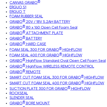
®
CANVAS GRABO
ERGUO S1
ERGUO T
FOAM RUBBER SEAL
®
GRABO
20V / 18V 5.2AH BATTERY
®
GRABO
80 x 160 Open Cell Foam Seal
®
GRABO
ATTACHMENT PLATE
®
GRABO
BATTERY
®
GRABO
HARD CASE
®
FOAM SEAL 300 FOR GRABO
HIGHFLOW
®
FOAM SEAL 400 FOR GRABO
HIGHFLOW
®
GRABO
HighFlow Standard Oval Open Cell Foam Seal
®
GRABO
HighFlow WIRELESS REMOTE CONTROL
®
GRABO
REMOTE
®
SMART CUT FOAM SEAL 300 FOR GRABO
HIGHFLOW
®
SMART CUT FOAM SEAL 400 FOR GRABO
HIGHFLOW
®
SUCTION PLATE 300 FOR GRABO
HIGHFLOW
ROCKSEAL
SLENDER SEAL
®
GRABO
BORE MOUNT